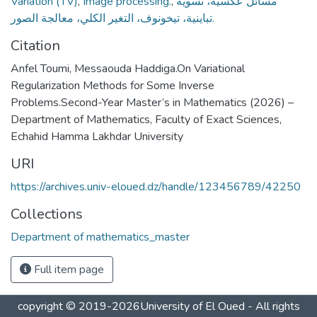
Variation (TV)
,
Image processing.
,
مسائل عكسية، تسوية
تباينية، تيخونوف، التغير الكلي، معالجة الصور.
Citation
Anfel Toumi, Messaouda Haddiga.On Variational
Regularization Methods for Some Inverse
Problems.Second-Year Master’s in Mathematics (2026) –
Department of Mathematics, Faculty of Exact Sciences,
Echahid Hamma Lakhdar University
URI
https://archives.univ-eloued.dz/handle/123456789/42250
Collections
Department of mathematics_master
Full item page
copyright © 2019-2026University of El Oued - All rights