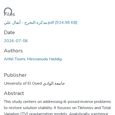
ading...
Files
مذكرة التخرج - أنفال علي.pdf
(934.98 KB)
Date
2026-07-06
Authors
Anfel Toumi, Messaouda Haddig
Publisher
University of El Oued جامعة الوادي
Abstract
This study centers on addressing ill-posed inverse problems
to restore solution stability. It focuses on Tikhonov and Total
Variation (TV) regularization models. Analytically, existence