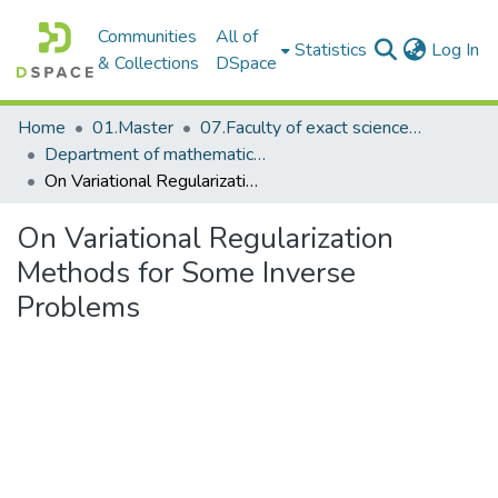
Communities
All of
(c
Statistics
Log In
& Collections
DSpace
Home
01.Master
07.Faculty of exact science_master
Department of mathematics_master
On Variational Regularization Methods for Some Inverse Problems
On Variational Regularization
Methods for Some Inverse
Problems