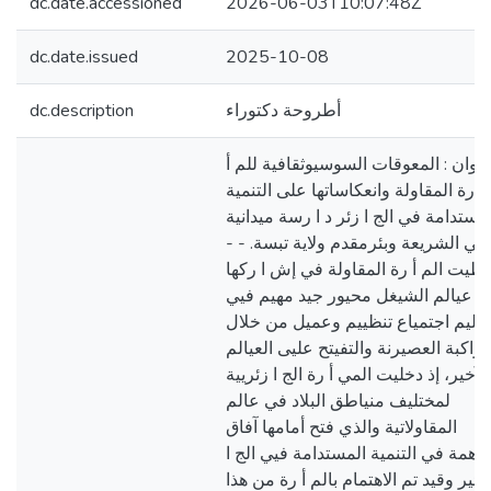
dc.date.accessioned
2026-06-03T10:07:48Z
dc.date.issued
2025-10-08
dc.description
أطروحة دكتوراء
عنوان : المعوقات السوسيوثقافية للم أ
رة المقاولة وانعكاساتها على التنمية
مستدامة في الج ا زئر د ا رسة ميدانية
بدائرتي الشريعة وبئرمقدم ولاية تبسة.
ظيت الم أ رة المقاولة في إش ا ركها
ي عيالم الشيغل محيور جيد مهيم فيي
عليم اجتمياع تنظييم وعميل من خلال
واكبة العصيرنة والتفيتح عليى العيالم
الآخير، إذ دخليت المي أ رة الج ا زئريية
لمختليف منياطق البلاد في عالم
المقاولاتية والذي فتح أمامها آفاق
اهمة في التنمية المستدامة فيي الج ا
زئير وقيد تم الاهتمام بالم أ رة من هذا