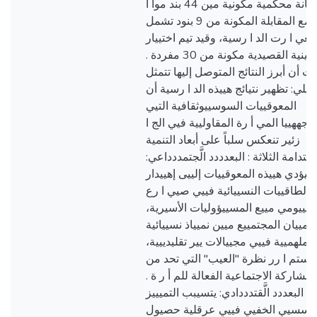
اسيتبانة محكمية مكونية مين 44 بند موا ا
زة مع المقابلة المكونة من 9 بنود تشمل
تغي ا رت الد ا رسية، وقيد تيم اختييار
العينية القصيدية مكونة من 30 مفردة .
ث أن أبرز النتائج المتوصل إليها تتمثل
ايلي: تظهير نتيائج هييذه الد ا رسية أن
المعوقييات السوسييوثقافية التيي
واجههييا المي أ رة المقاوليية فيي الج ا
زئير تنعكس سلباً على أبعاد التنمية
مستدامة الثلاثة : البعدددد الَّجتمددداعي
تييؤدي هييذه المعوقييات إلييى إهييدار
الطاقييات النسييائية فييي صيي ا رع
يييومي مييع المسييؤوليات الأسيرية،
مييان المجتمييع ميين نميياذ نسييائية
ملهميية فييي مجييالات يير تقليدييية،
استم ا رر نظرة "العيب" التي تحد من
المشاركة الاجتماعية الفعالة للم أ ر ة 
البعددد الَّقتدددادي: يتسيبب التميييز
ؤسسيي الخفيي فييي عرقلية حصيول