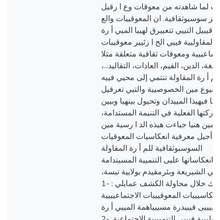
نب لما شاهدته من معوقات وع ا رقيل
جز سوسيوثقافية. ان المعوقييات والع
 رقيييل التييي تتعييرق لهييا الميي أ رة
المقاوليية فييي الج ا زئيير معوقييات
تماعييية ومعوقات ثقافية متعلقة مثلا
بي اللغة، الدين، القيم، العادات، التقاليد
لم أ رة المقاولة تنتمي إلى محيي فييه
نيوع مين الخصوصيية والتيي تعرقيل
ها فيهيذا المييدان وتحيول بينهيا وبيين
ياركتها الفعلية في التنيمة المستدامة
ومين هنيا جياءت هيذه الد ا رسية مين
أجيل معرفية انعكاسيات المعوقيات
السوسبوثقافية للم أ رة المقاولة
وانعكاساتها عليى التنميية المسيتدامة
ائرتي الشيريعة وبئرمقيدم بولايية تبسة
وذلك خلال محاولة الكشف عمايلي : -1
نعكاسيييات المعوقيييات الاجتماعيييية
عليييى قيييدرة مسييياهمة المييي أ رة
المقاولييية فيييي التنميييية الاجتماعية. -2