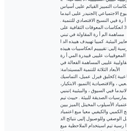
نعكاسات التمييز القيائم عليى أسياس
النيوع الاجتمياعي )الجنيدر عليى انيدما
لمي أ رة فيي النسيج الاقتصادي للتنمية
-3 انعكاسات المعوقات الثقافية على
مساهمة الم أ رة المقاولة في تبني
لمعايير البيئية. كمييا تهييدف هييذه الد ا
رسية إليى: تقييييم انعكاسييات هييذه
المعوقييات علييى قييدرة المي أ رة
لمقاوليية علييى المساهمة الفعالة في
الأبعاد الثلاثة للتنمية المسيتدامة:
تماعيية )كخليق فيرل عميل، التماسيك
تمعيي ، والاقتصيادية )النميو، الابتكيار
الانيدما فيي السيوق ، والبيئيية )تبنيي
لممارسيات الصديقة للبيئة . حييث تيم
اعتمياد الأسيلوب المخيتل )الميز بيين
نهج الكميي والكيفيي معيا ميع اعتمياد
لييل الوصفي وللوصيول إليى نتيائج الد
ا رسية تيم اسيتخدام الملاحظية ميع