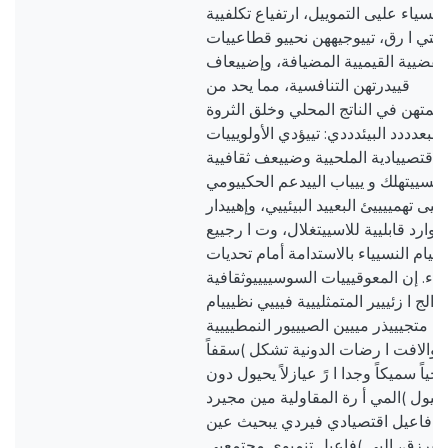
النسياء عليى التموييل، ارتفياع تكلفيية
اقتي ا رق، تييوجيههن نحييو قطاعييات
فضيية القيميية المضيافة، وإضييعاف
قييدرتهن التنافسية، مما يحد من
متهن في الناتج المحلي وخلق الثروة
. البعدددد البيئدددي: تييؤدي الأولويييات
الاقتصييادية الملحيية وضييعف ثقافيية
لمسييتهلك و ييياب الييدعم الحكييومي
لييى تهمييييئ البعييد البيئييي، وإهييدار
يوارد قابليية للاسييتغلال، وت ا رجييع
مييام النسيياء بالاستدامة أمام تحديات
بقاء. إن المعوقيييات السوسييييوثقافية
 الج ا زئييير المتمثلييية فيييي نظيييام
متجيييذر مييين الصيييور النمطيييية
والافت ا رضات الدونية تشكل )سقفاً
جياً سميكاً وجدا ا رً عيازلاً يحيول دون
حيول )المي أ رة المقاولية مين مجيرد
)فاعيل اقتصيادي فيردي يبحيث عين
اليرزق، إليى )فاعيل تنميوي مجتمعيي