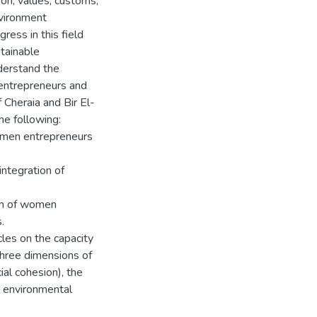
gion, values, customs,
nvironment
gress in this field
stainable
derstand the
 entrepreneurs and
 Cheraia and Bir El-
e following:
 women entrepreneurs
integration of
ion of women
.
les on the capacity
three dimensions of
ial cohesion), the
e environmental