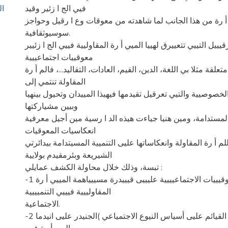
ال
فيي الج ا زئير وقيد
م أ رة من هذا الجانب لما شاهدته من معوقات وع ا رقيل وحواجز
سوسيوثقافية.
يييل التييي تتعييرق لهييا الميي أ رة المقاوليية فييي الج ا زئيير
معوقييات اجتماعييية
لقة مثلا بي اللغة، الدين، القيم، العادات، التقاليد...، فالم أ رة
المقاولة تنتمي إلى
خصوصيية والتيي تعرقيل تقيدمها فيهيذا المييدان وتحيول بينهيا
وبيين مشياركتها
المستدامة، ومين هنيا جياءت هيذه الد ا رسية مين أجيل معرفية
انعكاسيات المعوقيات
م أ رة المقاولة وانعكاساتها عليى التنميية المسيتدامة بيدائرتي
الشيريعة وبئرمقيدم بولايية
تبسة، وذلك خلال محاولة الكشف عمايلي :
-1 انعكاسيييات المعوقيييات الاجتماعيييية عليييى قيييدرة مسييياهمة المييي أ رة
المقاولييية فيييي التنميييية
الاجتماعية.
-2 انعكاسات التمييز القيائم عليى أسياس النيوع الاجتمياعي )الجنيدر عليى انيدما