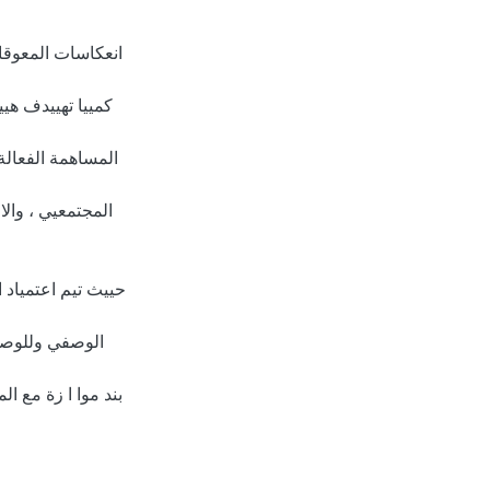
كمييا تهييدف هيي
المساهمة الفعالة 
المجتمعيي ، والاقت
حييث تيم اعتمياد ا
الوصفي وللوصيول