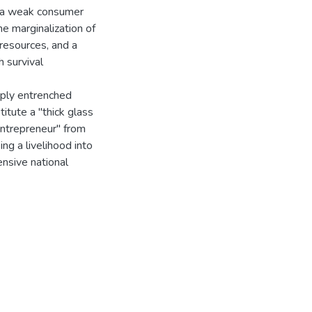
, a weak consumer
e marginalization of
resources, and a
h survival
eply entrenched
tute a "thick glass
entrepreneur" from
ng a livelihood into
nsive national