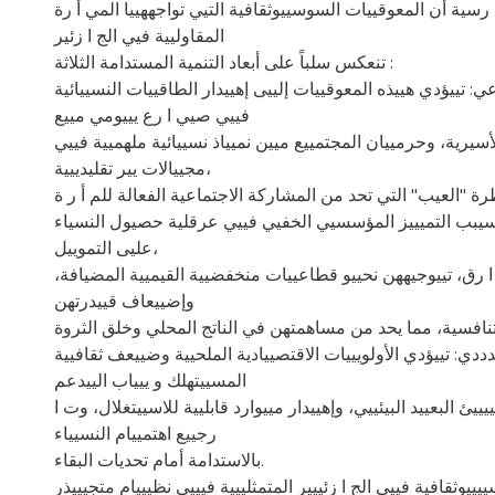
 ا رسية أن المعوقييات السوسييوثقافية التيي تواجههييا المي أ رة
المقاوليية فيي الج ا زئير
تنعكس سلباً على أبعاد التنمية المستدامة الثلاثة :
اعي: تييؤدي هييذه المعوقييات إلييى إهييدار الطاقييات النسييائية
فييي صيي ا رع يييومي مييع
سيرية، وحرمييان المجتمييع ميين نميياذ نسييائية ملهميية فييي
مجييالات يير تقليدييية،
ظرة "العيب" التي تحد من المشاركة الاجتماعية الفعالة للم أ ر ة
 يتسيبب التميييز المؤسسيي الخفيي فييي عرقلية حصيول النسياء
عليى التموييل،
تي ا رق، تييوجيههن نحييو قطاعييات منخفضيية القيميية المضيافة
وإضييعاف قييدرتهن
التنافسية، مما يحد من مساهمتهن في الناتج المحلي وخلق الثروة
ئدددي: تييؤدي الأولويييات الاقتصييادية الملحيية وضييعف ثقافيية
المسييتهلك و ييياب الييدعم
ييئ البعييد البيئييي، وإهييدار مييوارد قابليية للاسييتغلال، وت ا
رجييع اهتمييام النسيياء
بالاستدامة أمام تحديات البقاء.
ييوثقافية فييي الج ا زئييير المتمثلييية فيييي نظيييام متجيييذر