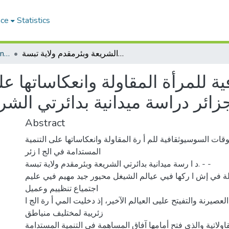
ace
Statistics
Faculty of social and humanities sciences_PHD
المعوقات السوسيوثقافية للمرأة المقاولة وانعكاساتها على التنمية المستدامة في الجزائر دراسة ميدانية بدائرتي الشريعة وبئرمقدم ولاية تبسة
 للمرأة المقاولة وانعكاساتها عل
جزائر دراسة ميدانية بدائرتي الشر
Abstract
عوقات السوسيوثقافية للم أ رة المقاولة وانعكاساتها على التنمية
المستدامة في الج ا زئر
د ا رسة ميدانية بدائرتي الشريعة وبئرمقدم ولاية تبسة. - -
لة في إش ا ركها فيي عيالم الشيغل محيور جيد مهيم فيي عليم
اجتمياع تنظييم وعميل
عصيرنة والتفيتح عليى العيالم الآخير، إذ دخليت المي أ رة الج ا
زئريية لمختليف منياطق
قاولاتية والذي فتح أمامها آفاق المساهمة في التنمية المستدامة