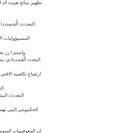
تظهير نتيائج هييذه الد
البعدددد الَّجتمددد
المسييؤوليات الأ
واستم ا رر ن .
البعددد الَّقتدددادي:
ارتفياع تكلفيية الاق،
 .
البعدددد البي
الحكييومي إلييى تهميي
إن المعوقيييات السوسيي