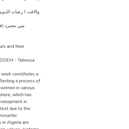
والافت ا رضات الدونية
مين مجيرد )فا
rs and their
OKADDEM - Tebessa
 work constitutes a
flecting a process of
 women in various
phere, which has
evelopment in
text due to the
encounter.
 in Algeria are