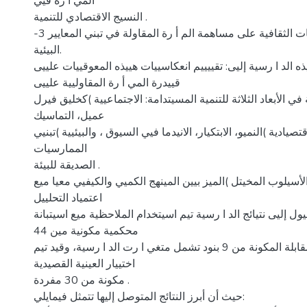
المي أ رة فيي
النسيج الاقتصادي للتنمية .
-3 انعكاسات المعوقات الثقافية على مساهمة الم أ رة المقاولة في تبني المعايير
البيئية.
ذه الد ا رسية إليى: تقييييم انعكاسييات هييذه المعوقييات علييى
قييدرة المي أ رة المقاوليية علييى
في الأبعاد الثلاثة للتنمية المسيتدامة: الاجتماعيية )كخليق فيرل
عميل، التماسيك
صيادية )النميو، الابتكيار، الانيدما فيي السيوق ، والبيئيية )تبنيي
الممارسيات
الصديقة للبيئة .
لأسيلوب المخيتل )الميز بيين المينهج الكميي والكيفيي معيا ميع
اعتمياد التحلييل
 إليى نتيائج الد ا رسية تيم اسيتخدام الملاحظية ميع اسيتبانة
محكمية مكونية مين 44
بند موا ا زة مع المقابلة المكونة من 9 بنود تشمل متغي ا رت الد ا رسية، وقيد تيم
اختييار العينية القصيدية
مكونة من 30 مفردة .
حيث أن أبرز النتائج المتوصل إليها تتمثل فيمايلي: