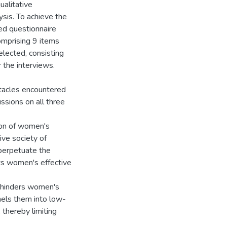
alitative
sis. To achieve the
ed questionnaire
comprising 9 items
lected, consisting
r the interviews.
stacles encountered
sions on all three
ion of women's
rive society of
 perpetuate the
its women's effective
n hinders women's
nels them into low-
thereby limiting