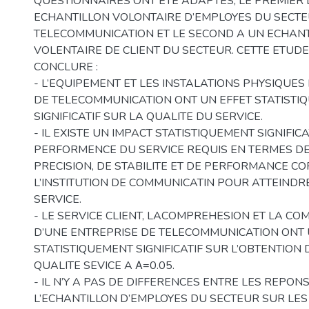
QUESTIONNAIRES ONT ETE ADAPTES, LE PREMIER 
ECHANTILLON VOLONTAIRE D’EMPLOYES DU SECTE
TELECOMMUNICATION ET LE SECOND A UN ECHAN
VOLENTAIRE DE CLIENT DU SECTEUR. CETTE ETUDE
CONCLURE :
- L’EQUIPEMENT ET LES INSTALATIONS PHYSIQUES 
DE TELECOMMUNICATION ONT UN EFFET STATISTI
SIGNIFICATIF SUR LA QUALITE DU SERVICE.
- IL EXISTE UN IMPACT STATISTIQUEMENT SIGNIFICA
PERFORMENCE DU SERVICE REQUIS EN TERMES DE F
PRECISION, DE STABILITE ET DE PERFORMANCE C
L’INSTITUTION DE COMMUNICATIN POUR ATTEINDR
SERVICE.
- LE SERVICE CLIENT, LACOMPREHESION ET LA C
D’UNE ENTREPRISE DE TELECOMMUNICATION ONT 
STATISTIQUEMENT SIGNIFICATIF SUR L’OBTENTION 
QUALITE SEVICE A Α=0.05.
- IL N’Y A PAS DE DIFFERENCES ENTRE LES REPO
L’ECHANTILLON D’EMPLOYES DU SECTEUR SUR LES