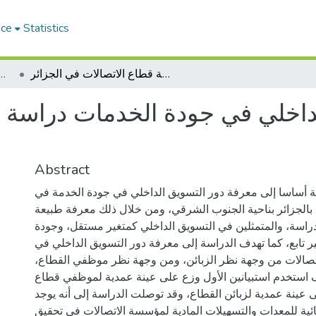
ace
Statistics
omics commerce and management sciences_PHD
دور أبعاد التسويق الداخلي في جودة الخدمات دراسة حالة قطاع الاتصالات في الجزائر
لداخلي في جودة الخدمات دراسة 
Abstract
 أساسا إلى معرفة دور التسويق الداخلي في جودة الخدمة في
 بالجزائر بناحية الجنوب الشرقي، ومن خلال ذلك معرفة طبيعة
لدراسة، والمتمثلين في التسويق الداخلي كمتغير مستقل، وجودة
ر تابع، كما تهدف الدراسة إلى معرفة دور التسويق الداخلي في
صالات من وجهة نظر الزبائن، ومن وجهة نظر موظفي القطاع
ف استخدم استبيانين الأول وزع على عينة عمدية لموظفي قطاع
لى عينة عمدية لزبائن القطاع، وقد توصلت الدراسة إلى أنه يوجد
صائية للمعدات والتسهيلات المادية لمؤسسة الاتصالات في تحقيق