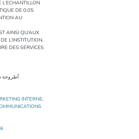
 L’ECHANTILLON
TIQUE DE 0.05.
NTION AU
T AINSI QU’AUX
 L’INSTITUTION,
URE DES SERVICES
أطروحة دك
RKETING INTERNE
,
COMMUNICATIONS
86