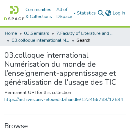
Communities
All of
(c
Statistics
Log In
& Collections
DSpace
Home
03.Seminars
7.Faculty of Literature and Languages_Seminars
03.colloque international Numérisation du monde de l’enseignement-apprentissage et généralisation de l’usage des TIC
Search
03.colloque international
Numérisation du monde de
l’enseignement-apprentissage et
généralisation de l’usage des TIC
Permanent URI for this collection
https://archives.univ-eloued.dz/handle/123456789/12594
Browse