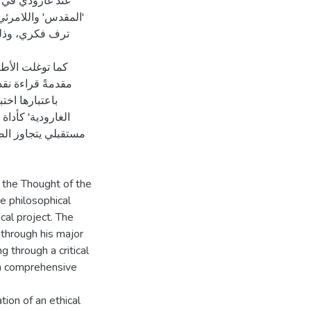
عند غارودي في 
المقدس' واللامرئي،
ترف فكري، وذلك 
كما توغلت الأط،
مقدمةً قراءة نقد
باعتبارها اختب
الغارودية' كأداة
مستقبلي يتجاوز الصد
n the Thought of the
e philosophical
cal project. The
y through his major
g through a critical
s a comprehensive
ion of an ethical