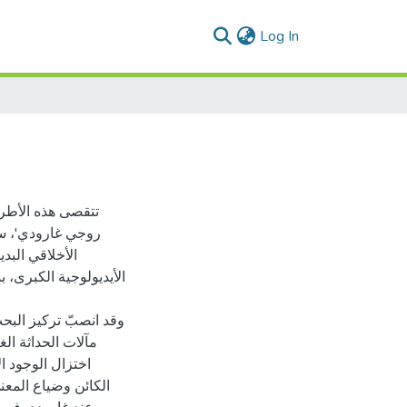
(current)
Log In
تتقصى هذه الأطرو
روجي غارودي'، سع
الأخلاقي البد
الأيديولوجية الكبرى، ،
وقد انصبّ تركيز البح
مآلات الحداثة الغ
اختزال الوجود ا
الكائن وضياع المعن