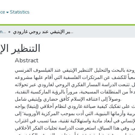
ace
Statistics
Faculty of social and humanities sciences_PHD
التنظير الإيتيقي عند روجي غارودي
التنظير ال
Abstract
حة بالبحث والتحليل 'التنظير الإيتيقي عند الفيلسوف الفرنسي
ياً للكشف عن المرتكزات الفلسفية التي أقام عليها مشروعه
يل. تتبعت الدراسة المسار الفكري الروحي لغارودي عبر تحولاته
بدءاً من المنطلقات المسيحية، مروراً بالرؤية الماركسية النقدية
وصولاً إلى اعتناقه الإسلام كأفق حضاري وإيتيقي شامل.
ث على تفكيك كيفية صياغة غارودي لنظام أخلاقي (إيتيقا) يواجه
ربية وأزماتها البنيوية، التي أدت بموجب 'المركزية الأوروبية' إلى
لإنساني في أبعاد مادية واستهلاكية تقنية، مما تسبب في اغتراب
)
ى. وفي هذا السياق، استعرضت الدراسة تجليات الفكر الأخلاقي