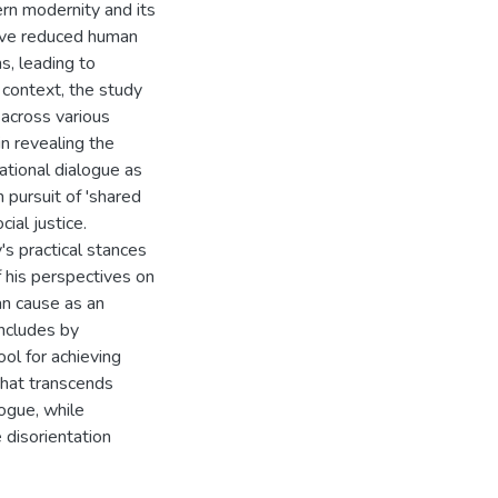
rn modernity and its
 have reduced human
s, leading to
 context, the study
 across various
in revealing the
zational dialogue as
n pursuit of 'shared
ial justice.
's practical stances
f his perspectives on
an cause as an
oncludes by
ool for achieving
 that transcends
logue, while
 disorientation