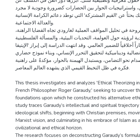
حقول معرفية وتطبيقية شتى؛ أبرزها دور الفن في الكشف عن
' واستراتيجيات الحوار بين الحضارات كضرورة وجودية لا مجرد
بحثاً عن 'القيم المشتركة' التي توطد دعائم الكرامة الإنسانية
والعدالة الاجتماعية.
روحة في تحليل المواقف العملية لغارودي تجاه القضايا الراهنة
ية لرؤيته حول العولمة، التحديات البيئية، والمسألة الفلسطينية
اراً أخلاقياً للضمير العالمي. وقد انتهت الدراسة إلى إبراز 'الإيتيقا
 نضالية وديناميكية لتحقيق التحرر الإنساني، وبناء نموذج حضاري
ام نحو التضامن، ويستبدل الهيمنة بالحوار، مؤكدةً على راهنية
فكره في ظل التخبط القيمي الذي يشهده العالم المعاصر.
This thesis investigates and analyzes 'Ethical Theorizing i
French Philosopher Roger Garaudy,' seeking to uncover th
foundations upon which he constructed his alternative ethi
study traces Garaudy’s intellectual and spiritual trajector
ideological shifts, beginning with Christian premises, movin
Marxist vision, and culminating in his embrace of Islam a
civilizational and ethical horizon.
The research focuses on deconstructing Garaudy’s formulat